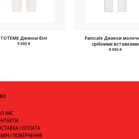
TOTEME Джинси білі
Panicale Джинси молочні
9 000 ₴
срібними вставками
8 000 ₴
НФО
О НАС
ОНТАКТИ
СТАВКА І ОПЛАТА
МІН І ПОВЕРНЕННЯ