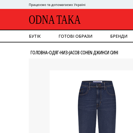
Працюємо та допомагаємо Україні
ODNA TAKA
БУТІК
ГОТОВІ ОБРАЗИ
БРЕНДИ
ДИВИТИСЯ ВСЕ
›
›
›
ГОЛОВНА
ОДЯГ
НИЗ
JACOB COHEN ДЖИНСИ СИНІ
ВЕРХНІЙ ОДЯГ
КОСТЮМ
СУКНІ
ВЕРХ
НИЗ
СУМКИ
ВЗУТТЯ
АКСЕСУАРИ
GOOGLE