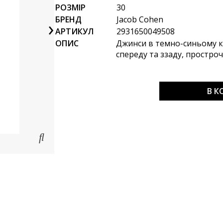
РОЗМІР
30
БРЕНД
Jacob Cohen
›
АРТИКУЛ
2931650049508
ОПИС
Джинси в темно-синьому ко
спереду та ззаду, простро
В 