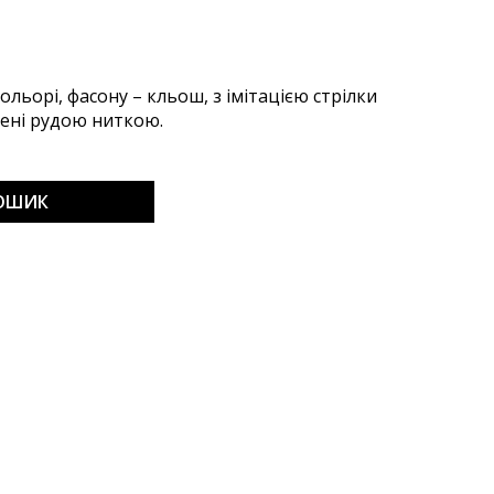
льорі, фасону – кльош, з імітацією стрілки
чені рудою ниткою.
КОШИК