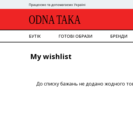
Працюємо та допомагаємо Україні
ODNA TAKA
БУТІК
ГОТОВІ ОБРАЗИ
БРЕНДИ
ДИВИТИСЯ ВСЕ
My wishlist
ВЕРХНІЙ ОДЯГ
КОСТЮМ
СУКНІ
ВЕРХ
НИЗ
До списку бажань не додано жодного то
СУМКИ
ВЗУТТЯ
АКСЕСУАРИ
GOOGLE