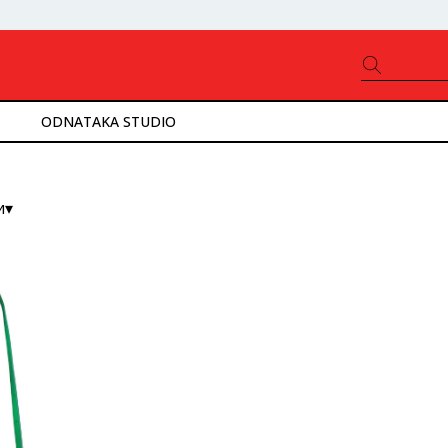
ODNATAKA STUDIO
и▾
ністю
ід нижчої до вищої
ід вищої до нижчої