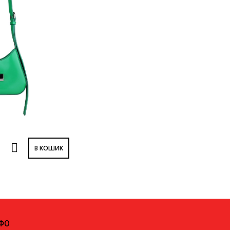
В КОШИК
НФО