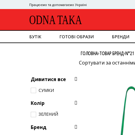
Працюємо та допомагаємо Україні
ODNA TAKA
БУТІК
ГОТОВІ ОБРАЗИ
БРЕНДИ
ДИВИТИСЯ ВСЕ
›
›
ГОЛОВНА
ТОВАР БРЕНД
N°21
ВЕРХНІЙ ОДЯГ
КОСТЮМ
Сортувати за останнім
СУКНІ
Сортувати за популяр
ВЕРХ
Дивитися все
НИЗ
Сортувати за ціною: в
СУМКИ
СУМКИ
Сортувати за ціною: в
ВЗУТТЯ
АКСЕСУАРИ
Колір
GOOGLE
ЗЕЛЕНИЙ
Бренд