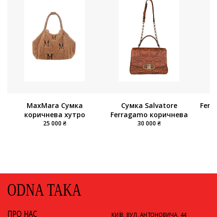
Fend
Сумка Salvatore
MaxMara Сумка
Ferragamo коричнева
коричнева хутро
30 000 ₴
25 000 ₴
ODNA TAKA
ПРО НАС
КИЇВ, ВУЛ. АНТОНОВИЧА, 44