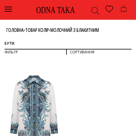
ODNA TAKA
›
›
ГОЛОВНА
ТОВАР КОЛІР
МОЛОЧНИЙ З БЛАКИТНИМ
БУТІК
ФІЛЬТР
СОРТУВАННЯ
СОРТУВАТИ ЗА ПОПУЛЯРНІСТЮ
СОРТУВАТИ ЗА ОСТАННІМИ
ДИВИТИСЯ ВСЕ
СОРТУВАТИ ЗА ЦІНОЮ: ВІД НИЖЧОЇ ДО ВИЩОЇ
СОРТУВАТИ ЗА ЦІНОЮ: ВІД ВИЩОЇ ДО НИЖЧОЇ
ВЕРХ
ОДЯГ
КОЛІР
СОРОЧКА
МОЛОЧНИЙ З БЛАКИТНИМ
РОЗМІР
M
БРЕНД