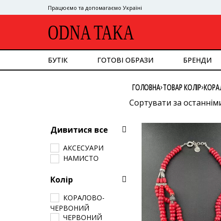
Працюємо та допомагаємо Україні
ODNA TAKA
БУТІК
ГОТОВІ ОБРАЗИ
БРЕНДИ
ДИВИТИСЯ ВСЕ
›
›
ГОЛОВНА
ТОВАР КОЛІР
КОРА
ВЕРХНІЙ ОДЯГ
КОСТЮМ
Сортувати за останнім
СУКНІ
Сортувати за популяр
ВЕРХ
Дивитися все
НИЗ
Сортувати за ціною: в
СУМКИ
АКСЕСУАРИ
Сортувати за ціною: в
ВЗУТТЯ
НАМИСТО
АКСЕСУАРИ
GOOGLE
Колір
КОРАЛОВО-
ЧЕРВОНИЙ
ЧЕРВОНИЙ