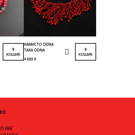
НАМИСТО ODNA
В
В
TAKA ODNA
КОШИК
КОШИК
4 000 ₴
НФО
О НАС