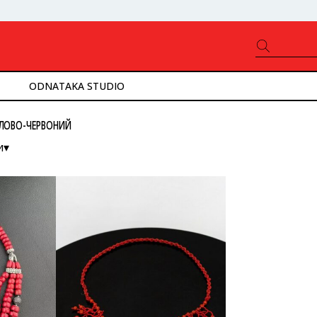
ODNATAKA STUDIO
ЛОВО-ЧЕРВОНИЙ
и▾
ністю
ід нижчої до вищої
ід вищої до нижчої