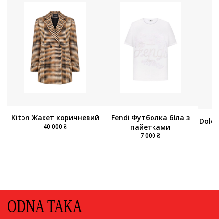
Kiton Жакет коричневий
Fendi Футболка біла з
Dolc
40 000 ₴
пайетками
7 000 ₴
ODNA TAKA