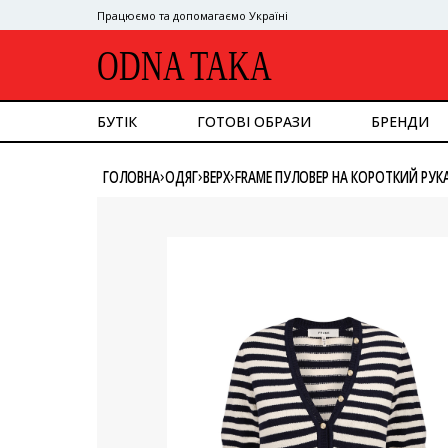
Працюємо та допомагаємо Україні
ODNA TAKA
БУТІК
ГОТОВІ ОБРАЗИ
БРЕНДИ
ДИВИТИСЯ ВСЕ
›
›
›
ГОЛОВНА
ОДЯГ
ВЕРХ
FRAME ПУЛОВЕР НА КОРОТКИЙ РУК
ВЕРХНІЙ ОДЯГ
КОСТЮМ
СУКНІ
ВЕРХ
НИЗ
СУМКИ
ВЗУТТЯ
АКСЕСУАРИ
GOOGLE