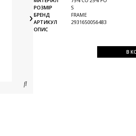
МАТЕРІАЛ
75% CO 25% PO
РОЗМІР
S
›
БРЕНД
FRAME
АРТИКУЛ
2931650056483
ОПИС
В 