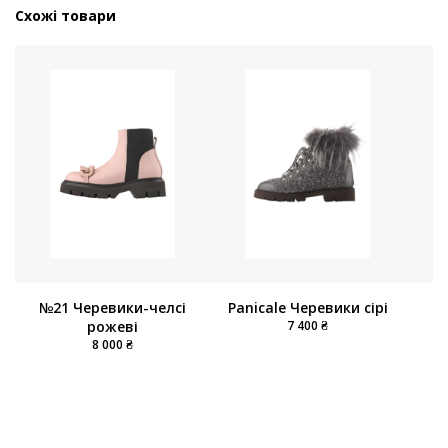
Схожі товари
№21 Черевики-челсі
Panicale Черевики сірі
Ch
рожеві
7 400 ₴
Б
8 000 ₴