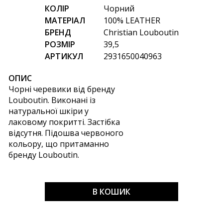
КОЛІР
Чорний
МАТЕРІАЛ
100% LEATHER
БРЕНД
Christian Louboutin
РОЗМІР
39,5
АРТИКУЛ
2931650040963
ОПИС
Чорні черевики від бренду
Louboutin. Виконані із
натуральної шкіри у
лаковому покритті. Застібка
відсутня. Підошва червоного
кольору, що притаманно
бренду Louboutin.
В КОШИК