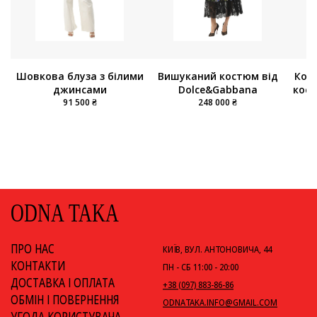
Кор
Шовкова блуза з білими
Вишуканий костюм від
кос
джинсами
Dolce&Gabbana
91 500 ₴
248 000 ₴
ODNA TAKA
ПРО НАС
КИЇВ, ВУЛ. АНТОНОВИЧА, 44
КОНТАКТИ
ПН - СБ 11:00 - 20:00
ДОСТАВКА І ОПЛАТА
+38 (097) 883-86-86
ОБМІН І ПОВЕРНЕННЯ
ODNATAKA.INFO@GMAIL.COM
УГОДА КОРИСТУВАЧА