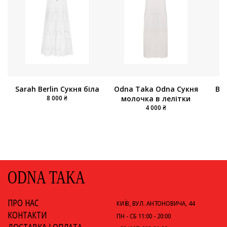
Sarah Berlin Сукня біла
Ви
Odna Taka Odna Сукня
8 000 ₴
молочка в лелітки
4 000 ₴
ODNA TAKA
ПРО НАС
КИЇВ, ВУЛ. АНТОНОВИЧА, 44
КОНТАКТИ
ПН - СБ 11:00 - 20:00
ДОСТАВКА І ОПЛАТА