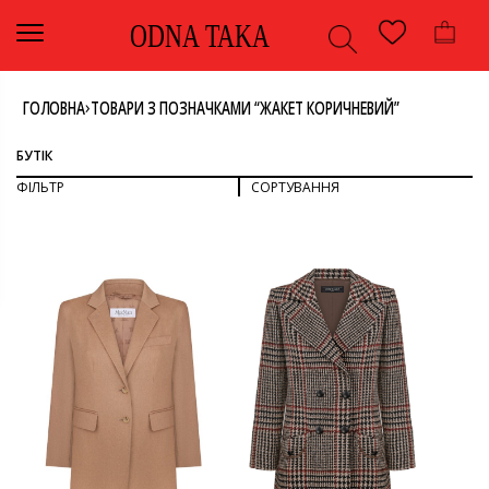
ODNA TAKA
›
ГОЛОВНА
ТОВАРИ З ПОЗНАЧКАМИ “ЖАКЕТ КОРИЧНЕВИЙ”
БУТІК
ФІЛЬТР
СОРТУВАННЯ
СОРТУВАТИ ЗА ПОПУЛЯРНІСТЮ
СОРТУВАТИ ЗА ОСТАННІМИ
ДИВИТИСЯ ВСЕ
СОРТУВАТИ ЗА ЦІНОЮ: ВІД НИЖЧОЇ ДО ВИЩОЇ
СОРТУВАТИ ЗА ЦІНОЮ: ВІД ВИЩОЇ ДО НИЖЧОЇ
ВЕРХ
ЖАКЕТ
КОЛІР
ОДЯГ
КЕМЕЛ
КОРИЧНЕВИЙ
РОЗМІР
40
42
БРЕНД