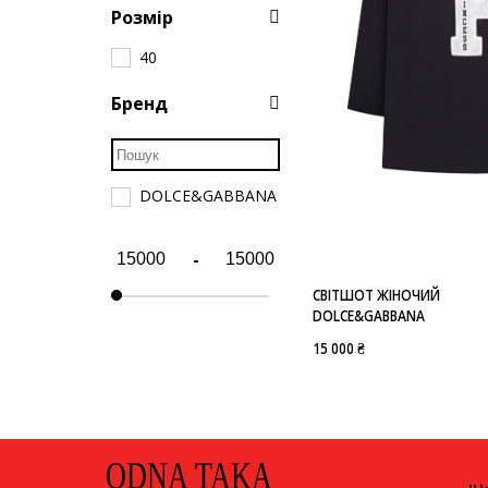
Розмір
40
Бренд
DOLCE&GABBANA
-
СВІТШОТ ЖІНОЧИЙ
DOLCE&GABBANA
15 000 ₴
ODNA TAKA