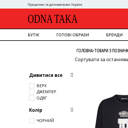
Працюємо та допомагаємо Україні
ODNA TAKA
БУТІК
ГОТОВІ ОБРАЗИ
БРЕНДИ
ДИВИТИСЯ ВСЕ
›
ГОЛОВНА
ТОВАРИ З ПОЗНАЧ
ВЕРХНІЙ ОДЯГ
КОСТЮМ
Сортувати за останнім
СУКНІ
Сортувати за популяр
ВЕРХ
Дивитися все
НИЗ
Сортувати за ціною: в
СУМКИ
ВЕРХ
Сортувати за ціною: в
ВЗУТТЯ
ДЖЕМПЕР
АКСЕСУАРИ
ОДЯГ
GOOGLE
Колір
ЧОРНИЙ