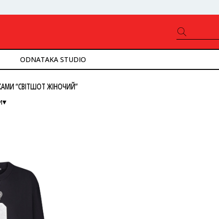
ODNATAKA STUDIO
КАМИ “СВІТШОТ ЖІНОЧИЙ”
и▾
ністю
ід нижчої до вищої
ід вищої до нижчої