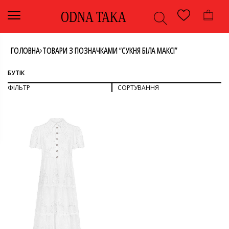
ODNA TAKA
›
ГОЛОВНА
ТОВАРИ З ПОЗНАЧКАМИ “СУКНЯ БІЛА МАКСІ”
БУТІК
ФІЛЬТР
СОРТУВАННЯ
СОРТУВАТИ ЗА ПОПУЛЯРНІСТЮ
СОРТУВАТИ ЗА ОСТАННІМИ
ДИВИТИСЯ ВСЕ
СОРТУВАТИ ЗА ЦІНОЮ: ВІД НИЖЧОЇ ДО ВИЩОЇ
СОРТУВАТИ ЗА ЦІНОЮ: ВІД ВИЩОЇ ДО НИЖЧОЇ
ОДЯГ
СУКНЯ
КОЛІР
СУКНЯ МАКСІ
БІЛИЙ
РОЗМІР
L/XL
БРЕНД