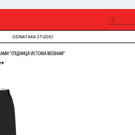
ODNATAKA STUDIO
АМИ “СПІДНИЦЯ VICTORIA BECKHAM”
и▾
ністю
ід нижчої до вищої
ід вищої до нижчої