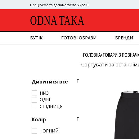
Працюємо та допомагаємо Україні
ODNA TAKA
БУТІК
ГОТОВІ ОБРАЗИ
БРЕНДИ
ДИВИТИСЯ ВСЕ
›
ГОЛОВНА
ТОВАРИ З ПОЗНАЧК
ВЕРХНІЙ ОДЯГ
КОСТЮМ
Сортувати за останнім
СУКНІ
Сортувати за популяр
ВЕРХ
Дивитися все
НИЗ
Сортувати за ціною: в
СУМКИ
НИЗ
Сортувати за ціною: в
ВЗУТТЯ
ОДЯГ
АКСЕСУАРИ
СПІДНИЦЯ
GOOGLE
Колір
ЧОРНИЙ