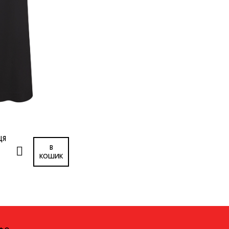
ЦЯ
В
КОШИК