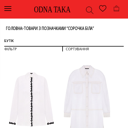
ODNA TAKA
›
ГОЛОВНА
ТОВАРИ З ПОЗНАЧКАМИ “СОРОЧКА БІЛА”
БУТІК
ФІЛЬТР
СОРТУВАННЯ
СОРТУВАТИ ЗА ПОПУЛЯРНІСТЮ
СОРТУВАТИ ЗА ОСТАННІМИ
ДИВИТИСЯ ВСЕ
СОРТУВАТИ ЗА ЦІНОЮ: ВІД НИЖЧОЇ ДО ВИЩОЇ
СОРТУВАТИ ЗА ЦІНОЮ: ВІД ВИЩОЇ ДО НИЖЧОЇ
ВЕРХ
ОДЯГ
КОЛІР
СОРОЧКА
БІЛИЙ
РОЗМІР
40
L
БРЕНД