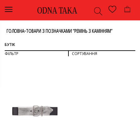
ODNA TAKA
›
ГОЛОВНА
ТОВАРИ З ПОЗНАЧКАМИ “РЕМІНЬ З КАМІННЯМ”
БУТІК
ФІЛЬТР
СОРТУВАННЯ
СОРТУВАТИ ЗА ПОПУЛЯРНІСТЮ
СОРТУВАТИ ЗА ОСТАННІМИ
ДИВИТИСЯ ВСЕ
СОРТУВАТИ ЗА ЦІНОЮ: ВІД НИЖЧОЇ ДО ВИЩОЇ
СОРТУВАТИ ЗА ЦІНОЮ: ВІД ВИЩОЇ ДО НИЖЧОЇ
АКСЕСУАРИ
РЕМІНЬ
КОЛІР
ЧОРНИЙ
БРЕНД
-
ERMANNO SCERVINO