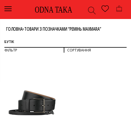
ODNA TAKA
›
ГОЛОВНА
ТОВАРИ З ПОЗНАЧКАМИ “РЕМІНЬ MAXMARA”
БУТІК
ФІЛЬТР
СОРТУВАННЯ
СОРТУВАТИ ЗА ПОПУЛЯРНІСТЮ
СОРТУВАТИ ЗА ОСТАННІМИ
ДИВИТИСЯ ВСЕ
СОРТУВАТИ ЗА ЦІНОЮ: ВІД НИЖЧОЇ ДО ВИЩОЇ
СОРТУВАТИ ЗА ЦІНОЮ: ВІД ВИЩОЇ ДО НИЖЧОЇ
АКСЕСУАРИ
РЕМІНЬ
КОЛІР
ЧОРНИЙ
РОЗМІР
S
БРЕНД