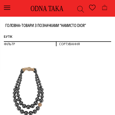
ODNA TAKA
›
ГОЛОВНА
ТОВАРИ З ПОЗНАЧКАМИ “НАМИСТО DIOR”
БУТІК
ФІЛЬТР
СОРТУВАННЯ
СОРТУВАТИ ЗА ПОПУЛЯРНІСТЮ
СОРТУВАТИ ЗА ОСТАННІМИ
ДИВИТИСЯ ВСЕ
СОРТУВАТИ ЗА ЦІНОЮ: ВІД НИЖЧОЇ ДО ВИЩОЇ
СОРТУВАТИ ЗА ЦІНОЮ: ВІД ВИЩОЇ ДО НИЖЧОЇ
АКСЕСУАРИ
НАМИСТО
КОЛІР
СІРИЙ
БРЕНД
-
CHRISTIAN DIOR