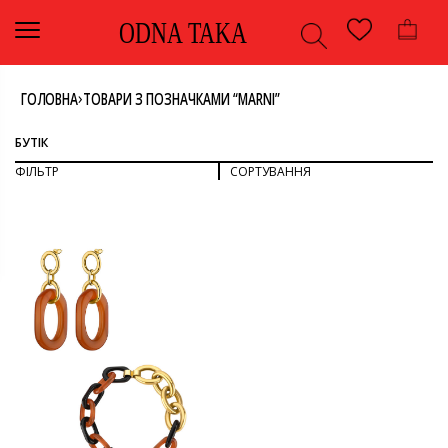
ODNA TAKA
›
ГОЛОВНА
ТОВАРИ З ПОЗНАЧКАМИ “MARNI”
БУТІК
ФІЛЬТР
СОРТУВАННЯ
СОРТУВАТИ ЗА ПОПУЛЯРНІСТЮ
СОРТУВАТИ ЗА ОСТАННІМИ
ДИВИТИСЯ ВСЕ
СОРТУВАТИ ЗА ЦІНОЮ: ВІД НИЖЧОЇ ДО ВИЩОЇ
СОРТУВАТИ ЗА ЦІНОЮ: ВІД ВИЩОЇ ДО НИЖЧОЇ
АКСЕСУАРИ
НАМИСТО
КОЛІР
ПРИКРАСИ
КОРИЧНЕВИЙ З ЗОЛОТОМ
БРЕНД
-
MARNI