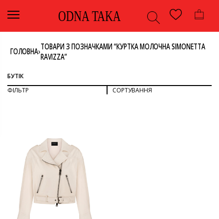
ODNA TAKA
ТОВАРИ З ПОЗНАЧКАМИ “КУРТКА МОЛОЧНА SIMONETTA
›
ГОЛОВНА
RAVIZZA”
БУТІК
ФІЛЬТР
СОРТУВАННЯ
СОРТУВАТИ ЗА ПОПУЛЯРНІСТЮ
СОРТУВАТИ ЗА ОСТАННІМИ
ДИВИТИСЯ ВСЕ
СОРТУВАТИ ЗА ЦІНОЮ: ВІД НИЖЧОЇ ДО ВИЩОЇ
СОРТУВАТИ ЗА ЦІНОЮ: ВІД ВИЩОЇ ДО НИЖЧОЇ
ВЕРХНІЙ ОДЯГ
КУРТКА
КОЛІР
ОДЯГ
МОЛОЧНИЙ
РОЗМІР
42
БРЕНД