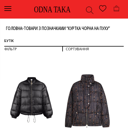
ODNA TAKA
›
ГОЛОВНА
ТОВАРИ З ПОЗНАЧКАМИ “КУРТКА ЧОРНА НА ПУХУ”
БУТІК
ФІЛЬТР
СОРТУВАННЯ
СОРТУВАТИ ЗА ПОПУЛЯРНІСТЮ
СОРТУВАТИ ЗА ОСТАННІМИ
ДИВИТИСЯ ВСЕ
СОРТУВАТИ ЗА ЦІНОЮ: ВІД НИЖЧОЇ ДО ВИЩОЇ
СОРТУВАТИ ЗА ЦІНОЮ: ВІД ВИЩОЇ ДО НИЖЧОЇ
ВЕРХНІЙ ОДЯГ
КУРТКА
КОЛІР
ОДЯГ
ЧОРНИЙ
РОЗМІР
42
М
БРЕНД