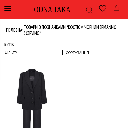
ODNA TAKA
ТОВАРИ З ПОЗНАЧКАМИ “КОСТЮМ ЧОРНИЙ ERMANNO
›
ГОЛОВНА
SCERVINO”
БУТІК
ФІЛЬТР
СОРТУВАННЯ
СОРТУВАТИ ЗА ПОПУЛЯРНІСТЮ
СОРТУВАТИ ЗА ОСТАННІМИ
ДИВИТИСЯ ВСЕ
СОРТУВАТИ ЗА ЦІНОЮ: ВІД НИЖЧОЇ ДО ВИЩОЇ
СОРТУВАТИ ЗА ЦІНОЮ: ВІД ВИЩОЇ ДО НИЖЧОЇ
КОСТЮМ
КОСТЮМ З БРЮКАМИ
КОЛІР
ОДЯГ
ЧОРНИЙ
РОЗМІР
42
БРЕНД