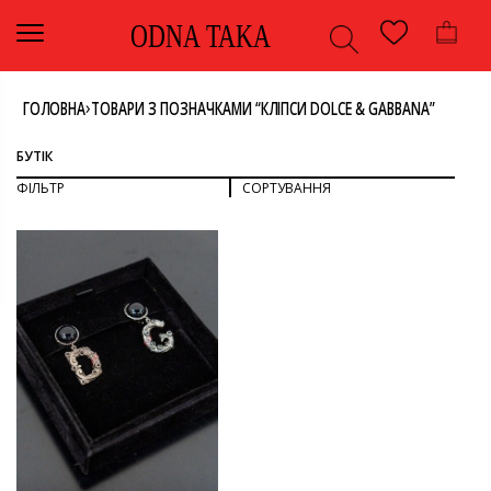
ODNA TAKA
›
ГОЛОВНА
ТОВАРИ З ПОЗНАЧКАМИ “КЛІПСИ DOLCE & GABBANA”
БУТІК
ФІЛЬТР
СОРТУВАННЯ
СОРТУВАТИ ЗА ПОПУЛЯРНІСТЮ
СОРТУВАТИ ЗА ОСТАННІМИ
ДИВИТИСЯ ВСЕ
СОРТУВАТИ ЗА ЦІНОЮ: ВІД НИЖЧОЇ ДО ВИЩОЇ
СОРТУВАТИ ЗА ЦІНОЮ: ВІД ВИЩОЇ ДО НИЖЧОЇ
АКСЕСУАРИ
ПРИКРАСИ
КОЛІР
ЧОРНИЙ
БРЕНД
-
DOLCE&GABBANA