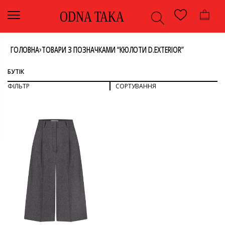
ODNA TAKA
›
ГОЛОВНА
ТОВАРИ З ПОЗНАЧКАМИ “КЮЛОТИ D.EXTERIOR”
БУТІК
ФІЛЬТР
СОРТУВАННЯ
СОРТУВАТИ ЗА ПОПУЛЯРНІСТЮ
СОРТУВАТИ ЗА ОСТАННІМИ
ДИВИТИСЯ ВСЕ
СОРТУВАТИ ЗА ЦІНОЮ: ВІД НИЖЧОЇ ДО ВИЩОЇ
СОРТУВАТИ ЗА ЦІНОЮ: ВІД ВИЩОЇ ДО НИЖЧОЇ
НИЗ
ОДЯГ
КОЛІР
ШОРТИ
СІРИЙ
РОЗМІР
44
БРЕНД