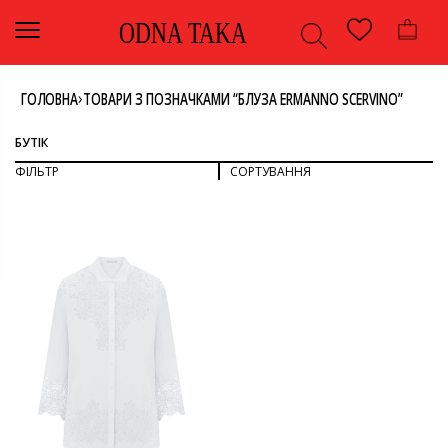
ODNA TAKA
›
ГОЛОВНА
ТОВАРИ З ПОЗНАЧКАМИ “БЛУЗА ERMANNO SCERVINO”
БУТІК
ФІЛЬТР
СОРТУВАННЯ
СОРТУВАТИ ЗА ПОПУЛЯРНІСТЮ
СОРТУВАТИ ЗА ОСТАННІМИ
ДИВИТИСЯ ВСЕ
СОРТУВАТИ ЗА ЦІНОЮ: ВІД НИЖЧОЇ ДО ВИЩОЇ
СОРТУВАТИ ЗА ЦІНОЮ: ВІД ВИЩОЇ ДО НИЖЧОЇ
БЛУЗА
ВЕРХ
КОЛІР
ОДЯГ
БІЛИЙ
РОЗМІР
М
БРЕНД