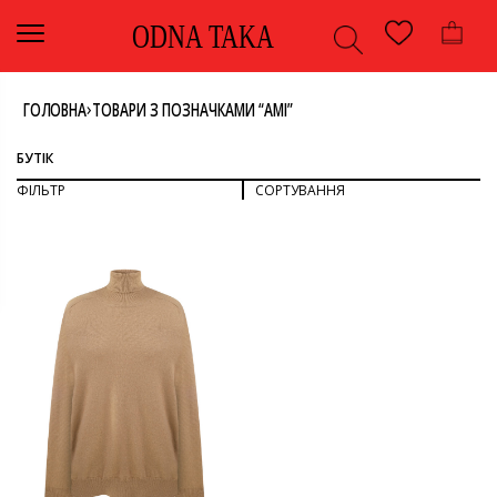
ODNA TAKA
›
ГОЛОВНА
ТОВАРИ З ПОЗНАЧКАМИ “AMI”
БУТІК
ФІЛЬТР
СОРТУВАННЯ
СОРТУВАТИ ЗА ПОПУЛЯРНІСТЮ
СОРТУВАТИ ЗА ОСТАННІМИ
ДИВИТИСЯ ВСЕ
СОРТУВАТИ ЗА ЦІНОЮ: ВІД НИЖЧОЇ ДО ВИЩОЇ
СОРТУВАТИ ЗА ЦІНОЮ: ВІД ВИЩОЇ ДО НИЖЧОЇ
ВЕРХ
ГОЛЬФ
КОЛІР
ОДЯГ
КЕМЕЛ
РОЗМІР
XL
БРЕНД