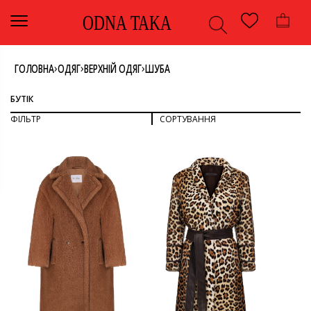
ODNA TAKA
›
›
›
ГОЛОВНА
ОДЯГ
ВЕРХНІЙ ОДЯГ
ШУБА
БУТІК
ФІЛЬТР
СОРТУВАННЯ
СОРТУВАТИ ЗА ПОПУЛЯРНІСТЮ
СОРТУВАТИ ЗА ОСТАННІМИ
ДИВИТИСЯ ВСЕ
СОРТУВАТИ ЗА ЦІНОЮ: ВІД НИЖЧОЇ ДО ВИЩОЇ
СОРТУВАТИ ЗА ЦІНОЮ: ВІД ВИЩОЇ ДО НИЖЧОЇ
ВЕРХНІЙ ОДЯГ
ОДЯГ
КОЛІР
ШУБА
КОРИЧНЕВИЙ
АНІМАЛІСТИЧНИЙ ПРИНТ
РОЗМІР
40
S
БРЕНД