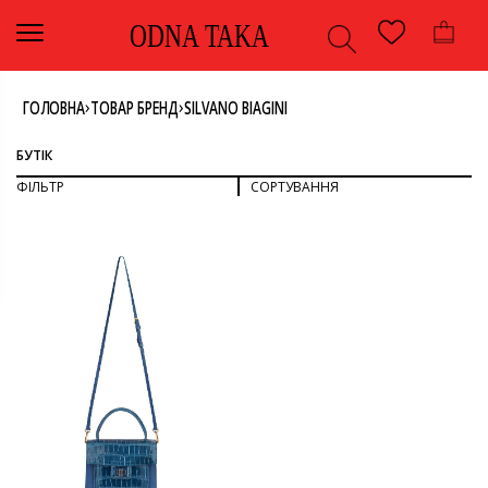
ODNA TAKA
›
›
ГОЛОВНА
ТОВАР БРЕНД
SILVANO BIAGINI
БУТІК
ФІЛЬТР
СОРТУВАННЯ
СОРТУВАТИ ЗА ПОПУЛЯРНІСТЮ
СОРТУВАТИ ЗА ОСТАННІМИ
ДИВИТИСЯ ВСЕ
СОРТУВАТИ ЗА ЦІНОЮ: ВІД НИЖЧОЇ ДО ВИЩОЇ
СОРТУВАТИ ЗА ЦІНОЮ: ВІД ВИЩОЇ ДО НИЖЧОЇ
СУМКИ
КОЛІР
СИНІЙ
РОЗМІР
U
БРЕНД