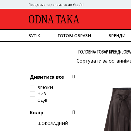
Працюємо та допомагаємо Україні
ODNA TAKA
БУТІК
ГОТОВІ ОБРАЗИ
БРЕНДИ
ДИВИТИСЯ ВСЕ
›
›
ГОЛОВНА
ТОВАР БРЕНД
LOEW
ВЕРХНІЙ ОДЯГ
КОСТЮМ
Сортувати за останнім
СУКНІ
Сортувати за популяр
ВЕРХ
Дивитися все
НИЗ
Сортувати за ціною: в
СУМКИ
БРЮКИ
Сортувати за ціною: в
ВЗУТТЯ
НИЗ
АКСЕСУАРИ
ОДЯГ
GOOGLE
Колір
ШОКОЛАДНИЙ