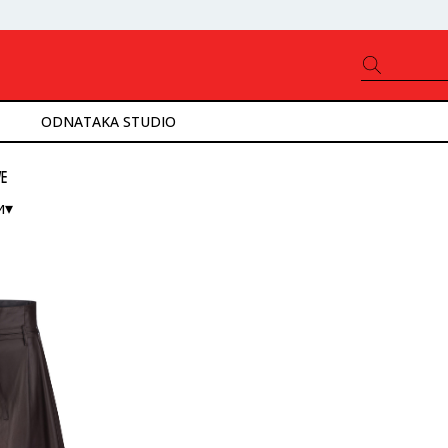
ODNATAKA STUDIO
E
и▾
ністю
ід нижчої до вищої
ід вищої до нижчої