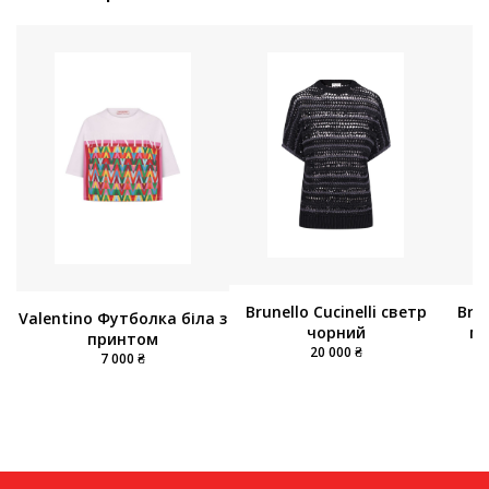
Brun
Brunello Cucinelli светр
Valentino Футболка біла з
мо
чорний
принтом
20 000 ₴
7 000 ₴