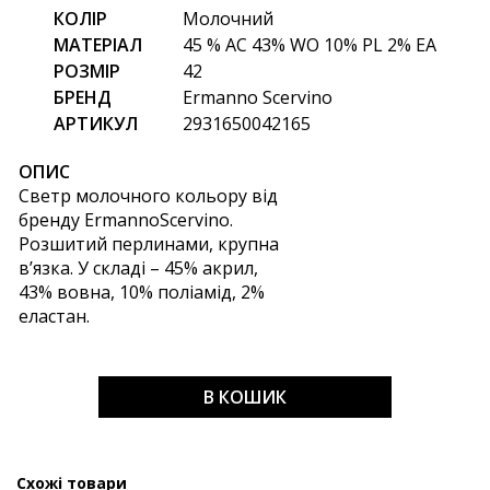
КОЛІР
Молочний
МАТЕРІАЛ
45 % AC 43% WO 10% PL 2% EA
РОЗМІР
42
БРЕНД
Ermanno Scervino
АРТИКУЛ
2931650042165
ОПИС
Светр молочного кольору від
бренду ErmannoScervino.
Розшитий перлинами, крупна
в’язка. У складі – 45% акрил,
43% вовна, 10% поліамід, 2%
еластан.
В КОШИК
Схожі товари