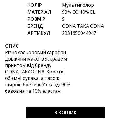
КОЛІР
Мультиколор
МАТЕРІАЛ
90% CO 10% EL
РОЗМІР
S
БРЕНД
ODNA TAKA ODNA
АРТИКУЛ
2931650044947
ОПИС
Різнокольоровий сарафан
довжини максі із яскравим
принтом від бренду
ODNATAKAODNA. Короткі
об’ємні рукава, а також
широкі бретелі. У складі 90%
бавовна та 10% еластан.
В КОШИК