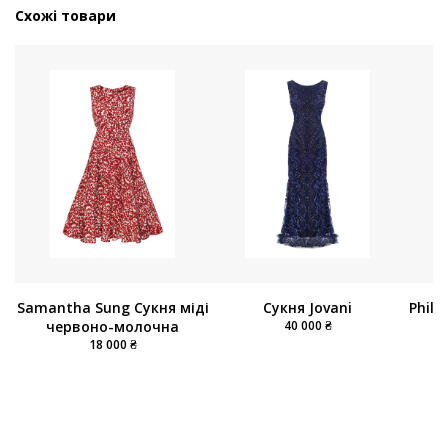
Схожі товари
Samantha Sung Сукня міді
Сукня Jovani
Philo
червоно-молочна
40 000 ₴
18 000 ₴