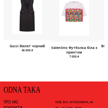
Gucci Жилет чорний
Brun
Valentino Футболка біла з
46 000 ₴
принтом
7 000 ₴
ODNA TAKA
ПРО НАС
КИЇВ, ВУЛ. АНТОНОВИЧА, 44
КОНТАКТИ
ПН - СБ 11:00 - 20:00