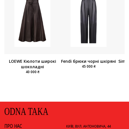
LOEWE Кюлоти широкі
Fendi брюки чорні шкіряні
Simo
шоколадні
45 000 ₴
40 000 ₴
ODNA TAKA
ПРО НАС
КИЇВ, ВУЛ. АНТОНОВИЧА, 44