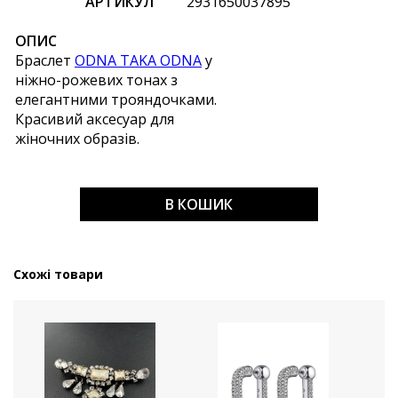
АРТИКУЛ
2931650037895
ОПИС
Браслет
ODNA TAKA ODNA
у
ніжно-рожевих тонах з
елегантними трояндочками.
Красивий аксесуар для
жіночних образів.
В КОШИК
Схожі товари