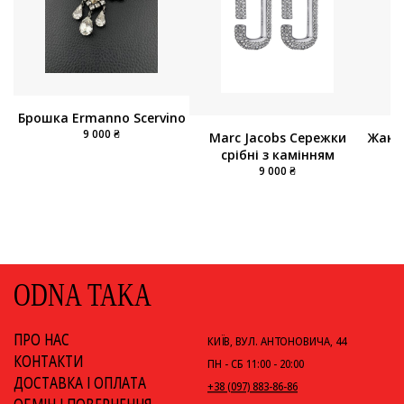
Брошка Ermanno Scervino
9 000 ₴
Жаке
Marc Jacobs Сережки
срібні з камінням
9 000 ₴
ODNA TAKA
ПРО НАС
КИЇВ, ВУЛ. АНТОНОВИЧА, 44
КОНТАКТИ
ПН - СБ 11:00 - 20:00
ДОСТАВКА І ОПЛАТА
+38 (097) 883-86-86