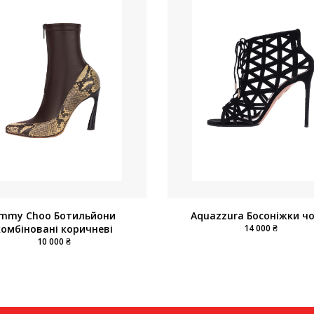
Aquazzura Босоніжки чо
immy Choo Ботильйони
14 000 ₴
комбіновані коричневі
10 000 ₴