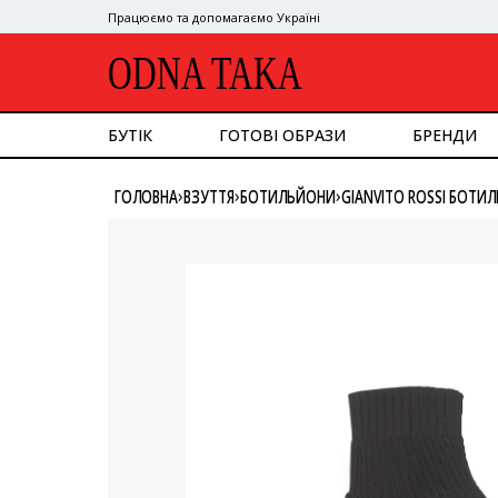
Працюємо та допомагаємо Україні
ODNA TAKA
БУТІК
ГОТОВІ ОБРАЗИ
БРЕНДИ
ДИВИТИСЯ ВСЕ
›
›
›
ГОЛОВНА
ВЗУТТЯ
БОТИЛЬЙОНИ
GIANVITO ROSSI БОТИ
ВЕРХНІЙ ОДЯГ
КОСТЮМ
СУКНІ
ВЕРХ
НИЗ
СУМКИ
ВЗУТТЯ
АКСЕСУАРИ
GOOGLE