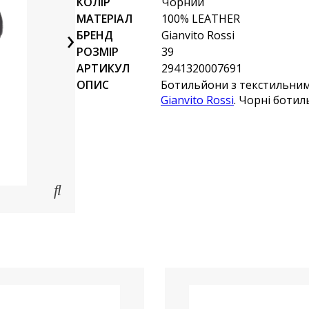
КОЛІР
Чорний
МАТЕРІАЛ
100% LEATHER
›
БРЕНД
Gianvito Rossi
РОЗМІР
39
АРТИКУЛ
2941320007691
ОПИС
Ботильйони з текстильни
Gianvito Rossi
. Чорні ботил