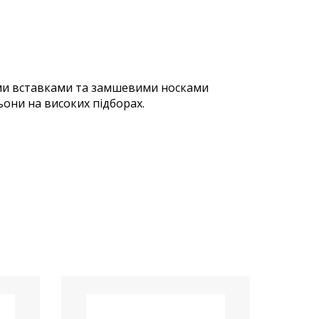
ми вставками та замшевими носками
ьони на високих підборах.