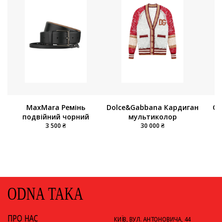
Dolce&Gabbana Кардиган
Gu
MaxMara Ремінь
мультиколор
подвійний чорний
30 000 ₴
3 500 ₴
ODNA TAKA
ПРО НАС
КИЇВ, ВУЛ. АНТОНОВИЧА, 44