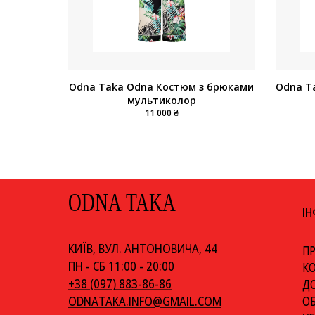
Odna Taka Odna Костюм з брюками
Odna T
мультиколор
11 000 ₴
ODNA TAKA
І
КИЇВ, ВУЛ. АНТОНОВИЧА, 44
ПР
ПН - СБ 11:00 - 20:00
К
+38 (097) 883-86-86
ДО
ОБ
ODNATAKA.INFO@GMAIL.COM