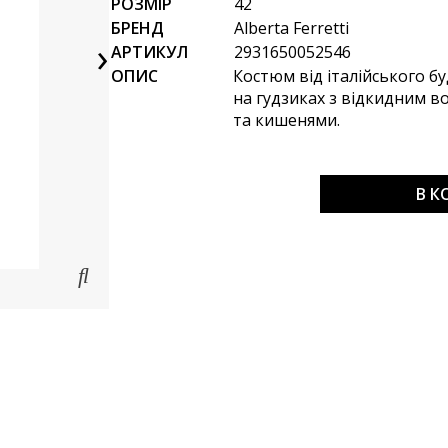
РОЗМІР
42
БРЕНД
Alberta Ferretti
›
АРТИКУЛ
2931650052546
ОПИС
Костюм від італійського бу
на гудзиках з відкидним в
та кишенями.
В 