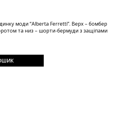
динку моди “Alberta Ferretti”. Верх – бомбер
оротом та низ – шорти-бермуди з защіпами
КОШИК