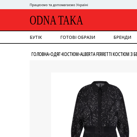
Працюємо та допомагаємо Україні
ODNA TAKA
БУТІК
ГОТОВІ ОБРАЗИ
БРЕНДИ
ДИВИТИСЯ ВСЕ
›
›
›
ГОЛОВНА
ОДЯГ
КОСТЮМ
ALBERTA FERRETTI КОСТЮМ З
ВЕРХНІЙ ОДЯГ
КОСТЮМ
СУКНІ
ВЕРХ
НИЗ
СУМКИ
ВЗУТТЯ
АКСЕСУАРИ
GOOGLE