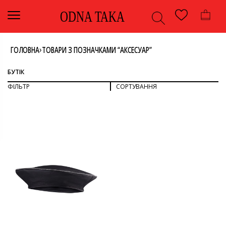
ODNA TAKA
›
ГОЛОВНА
ТОВАРИ З ПОЗНАЧКАМИ “АКСЕСУАР”
БУТІК
ФІЛЬТР
СОРТУВАННЯ
СОРТУВАТИ ЗА ПОПУЛЯРНІСТЮ
СОРТУВАТИ ЗА ОСТАННІМИ
ДИВИТИСЯ ВСЕ
СОРТУВАТИ ЗА ЦІНОЮ: ВІД НИЖЧОЇ ДО ВИЩОЇ
СОРТУВАТИ ЗА ЦІНОЮ: ВІД ВИЩОЇ ДО НИЖЧОЇ
АКСЕСУАРИ
БЕРЕТ
КОЛІР
ЧОРНИЙ
БРЕНД
-
FABIANA FILIPPI