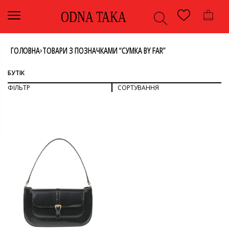
ODNA TAKA
›
ГОЛОВНА
ТОВАРИ З ПОЗНАЧКАМИ “СУМКА BY FAR”
БУТІК
ФІЛЬТР
СОРТУВАННЯ
СОРТУВАТИ ЗА ПОПУЛЯРНІСТЮ
СОРТУВАТИ ЗА ОСТАННІМИ
ДИВИТИСЯ ВСЕ
СОРТУВАТИ ЗА ЦІНОЮ: ВІД НИЖЧОЇ ДО ВИЩОЇ
СОРТУВАТИ ЗА ЦІНОЮ: ВІД ВИЩОЇ ДО НИЖЧОЇ
СУМКИ
КОЛІР
ЧОРНИЙ
РОЗМІР
U
БРЕНД