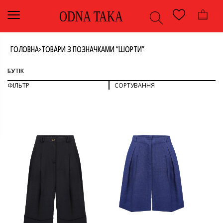
ODNA TAKA
›
ГОЛОВНА
ТОВАРИ З ПОЗНАЧКАМИ “ШОРТИ”
БУТІК
ФІЛЬТР
СОРТУВАННЯ
СОРТУВАТИ ЗА ПОПУЛЯРНІСТЮ
СОРТУВАТИ ЗА ОСТАННІМИ
ДИВИТИСЯ ВСЕ
СОРТУВАТИ ЗА ЦІНОЮ: ВІД НИЖЧОЇ ДО ВИЩОЇ
СОРТУВАТИ ЗА ЦІНОЮ: ВІД ВИЩОЇ ДО НИЖЧОЇ
НИЗ
ОДЯГ
КОЛІР
ШОРТИ
СИНІЙ
ЧОРНИЙ
РОЗМІР
34
42
БРЕНД