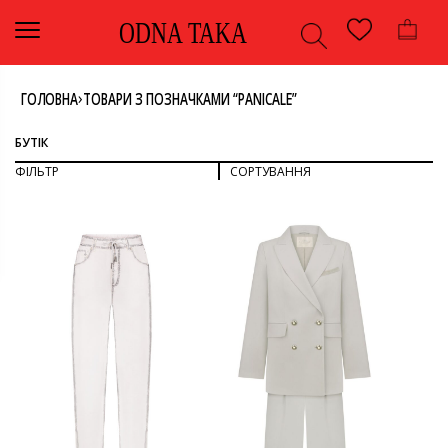
ODNA TAKA
›
ГОЛОВНА
ТОВАРИ З ПОЗНАЧКАМИ “PANICALE”
БУТІК
ФІЛЬТР
СОРТУВАННЯ
СОРТУВАТИ ЗА ПОПУЛЯРНІСТЮ
СОРТУВАТИ ЗА ОСТАННІМИ
ДИВИТИСЯ ВСЕ
СОРТУВАТИ ЗА ЦІНОЮ: ВІД НИЖЧОЇ ДО ВИЩОЇ
СОРТУВАТИ ЗА ЦІНОЮ: ВІД ВИЩОЇ ДО НИЖЧОЇ
ВЗУТТЯ
ДЖИНСИ
КОЛІР
КОСТЮМ
МОЛОЧНИЙ
КОСТЮМ З ШОРТАМИ
СІРИЙ
РОЗМІР
НИЗ
ОДЯГ
39
ЧЕРЕВИКИ
40
БРЕНД