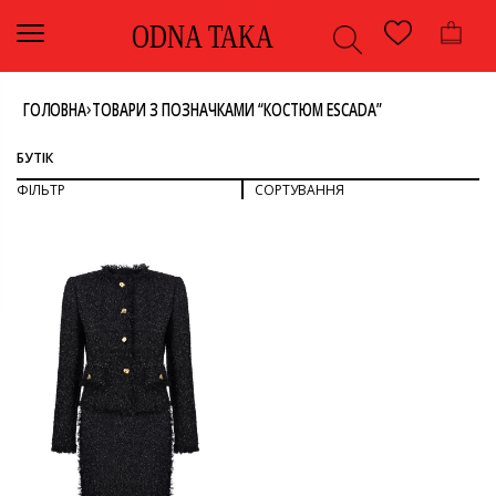
ODNA TAKA
›
ГОЛОВНА
ТОВАРИ З ПОЗНАЧКАМИ “КОСТЮМ ESCADA”
БУТІК
ФІЛЬТР
СОРТУВАННЯ
СОРТУВАТИ ЗА ПОПУЛЯРНІСТЮ
СОРТУВАТИ ЗА ОСТАННІМИ
ДИВИТИСЯ ВСЕ
СОРТУВАТИ ЗА ЦІНОЮ: ВІД НИЖЧОЇ ДО ВИЩОЇ
СОРТУВАТИ ЗА ЦІНОЮ: ВІД ВИЩОЇ ДО НИЖЧОЇ
КОСТЮМ
КОСТЮМ ЗІ СПІДНИЦЕЮ
КОЛІР
ОДЯГ
ЧОРНИЙ
РОЗМІР
36
БРЕНД