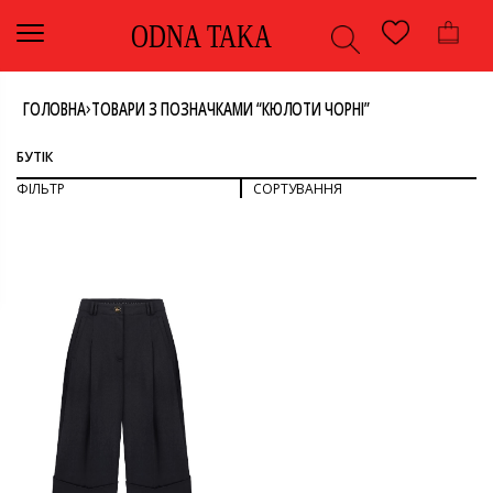
ODNA TAKA
›
ГОЛОВНА
ТОВАРИ З ПОЗНАЧКАМИ “КЮЛОТИ ЧОРНІ”
БУТІК
ФІЛЬТР
СОРТУВАННЯ
СОРТУВАТИ ЗА ПОПУЛЯРНІСТЮ
СОРТУВАТИ ЗА ОСТАННІМИ
ДИВИТИСЯ ВСЕ
СОРТУВАТИ ЗА ЦІНОЮ: ВІД НИЖЧОЇ ДО ВИЩОЇ
СОРТУВАТИ ЗА ЦІНОЮ: ВІД ВИЩОЇ ДО НИЖЧОЇ
НИЗ
ОДЯГ
КОЛІР
ШОРТИ
ЧОРНИЙ
РОЗМІР
34
БРЕНД