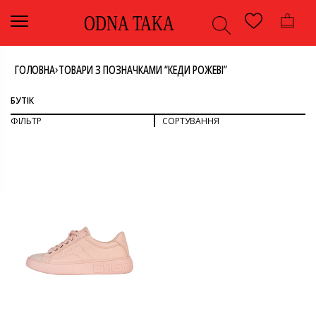
ODNA TAKA
›
ГОЛОВНА
ТОВАРИ З ПОЗНАЧКАМИ “КЕДИ РОЖЕВІ”
БУТІК
ФІЛЬТР
СОРТУВАННЯ
СОРТУВАТИ ЗА ПОПУЛЯРНІСТЮ
СОРТУВАТИ ЗА ОСТАННІМИ
ДИВИТИСЯ ВСЕ
СОРТУВАТИ ЗА ЦІНОЮ: ВІД НИЖЧОЇ ДО ВИЩОЇ
СОРТУВАТИ ЗА ЦІНОЮ: ВІД ВИЩОЇ ДО НИЖЧОЇ
ВЗУТТЯ
КРОСІВКИ
КОЛІР
РОЖЕВИЙ
РОЗМІР
38
БРЕНД