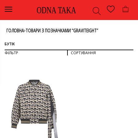
ODNA TAKA
›
ГОЛОВНА
ТОВАРИ З ПОЗНАЧКАМИ “GRAVITEIGHT”
БУТІК
ФІЛЬТР
СОРТУВАННЯ
СОРТУВАТИ ЗА ПОПУЛЯРНІСТЮ
СОРТУВАТИ ЗА ОСТАННІМИ
ДИВИТИСЯ ВСЕ
СОРТУВАТИ ЗА ЦІНОЮ: ВІД НИЖЧОЇ ДО ВИЩОЇ
СОРТУВАТИ ЗА ЦІНОЮ: ВІД ВИЩОЇ ДО НИЖЧОЇ
ВЕРХНІЙ ОДЯГ
КУРТКА
КОЛІР
ОДЯГ
ЧОРНИЙ З ЗОЛОТИМ
РОЗМІР
40
БРЕНД