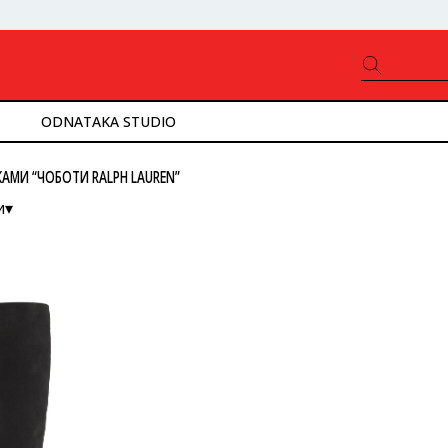
ODNATAKA STUDIO
АМИ “ЧОБОТИ RALPH LAUREN”
и▾
ністю
ід нижчої до вищої
ід вищої до нижчої