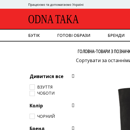
Працюємо та допомагаємо Україні
ODNA TAKA
БУТІК
ГОТОВІ ОБРАЗИ
БРЕНДИ
ДИВИТИСЯ ВСЕ
›
ГОЛОВНА
ТОВАРИ З ПОЗНАЧК
ВЕРХНІЙ ОДЯГ
КОСТЮМ
Сортувати за останнім
СУКНІ
Сортувати за популяр
ВЕРХ
Дивитися все
НИЗ
Сортувати за ціною: в
СУМКИ
ВЗУТТЯ
Сортувати за ціною: в
ВЗУТТЯ
ЧОБОТИ
АКСЕСУАРИ
GOOGLE
Колір
ЧОРНИЙ
Бренд