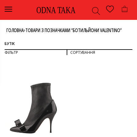
ODNA TAKA
›
ГОЛОВНА
ТОВАРИ З ПОЗНАЧКАМИ “БОТИЛЬЙОНИ VALENTINO”
БУТІК
ФІЛЬТР
СОРТУВАННЯ
СОРТУВАТИ ЗА ПОПУЛЯРНІСТЮ
СОРТУВАТИ ЗА ОСТАННІМИ
ДИВИТИСЯ ВСЕ
СОРТУВАТИ ЗА ЦІНОЮ: ВІД НИЖЧОЇ ДО ВИЩОЇ
СОРТУВАТИ ЗА ЦІНОЮ: ВІД ВИЩОЇ ДО НИЖЧОЇ
БОТИЛЬЙОНИ
ВЗУТТЯ
КОЛІР
ЧОРНИЙ
БРЕНД
-
RED VALENTINO