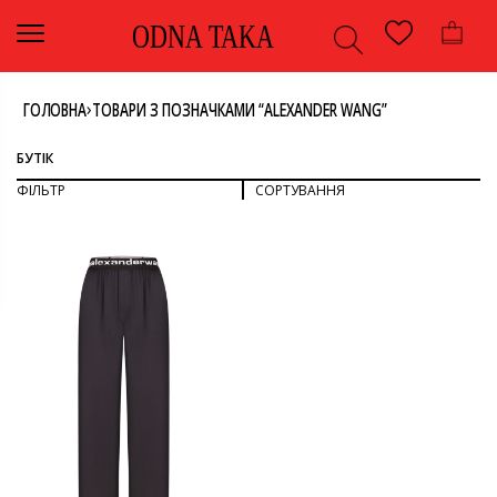
ODNA TAKA
›
ГОЛОВНА
ТОВАРИ З ПОЗНАЧКАМИ “ALEXANDER WANG”
БУТІК
ФІЛЬТР
СОРТУВАННЯ
СОРТУВАТИ ЗА ПОПУЛЯРНІСТЮ
СОРТУВАТИ ЗА ОСТАННІМИ
ДИВИТИСЯ ВСЕ
СОРТУВАТИ ЗА ЦІНОЮ: ВІД НИЖЧОЇ ДО ВИЩОЇ
СОРТУВАТИ ЗА ЦІНОЮ: ВІД ВИЩОЇ ДО НИЖЧОЇ
БРЮКИ
НИЗ
КОЛІР
ОДЯГ
ЧОРНИЙ
РОЗМІР
S
БРЕНД