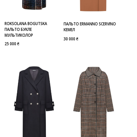
ЧОРНО-БІЛИЙ
СІРИЙ В КЛІТИНКУ
-
ERMANNO SCERVINO
LALELU
ROKSOLANA BOGUTSKA
ПАЛЬТО ERMANNO SCERVINO
ROCHAS
ПАЛЬТО БУКЛЕ
КЕМЕЛ
ROKSOLANA BOGUTSKA
МУЛЬТИКОЛОР
SIMONETTA RAVIZZA
30 000 ₴
FLEUR DE PARIS
25 000 ₴
GOLETS